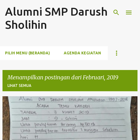
Alumni SMP Darush
Langsung ke konten utama
Sholihin
PILIH MENU (BERANDA)
AGENDA KEGIATAN
Menampilkan postingan dari Februari, 2019
LIHAT SEMUA
P
o
s
t