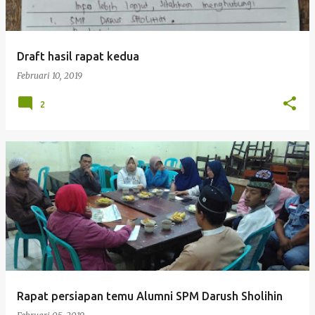
i
n
g
Draft hasil rapat kedua
a
Februari 10, 2019
n
2
Rapat persiapan temu Alumni SPM Darush Sholihin